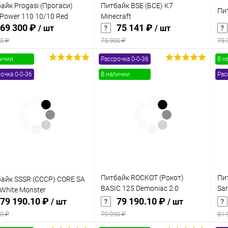
айк Progasi (Прогаси)
Питбайк BSE (БСЕ) K7
Пит
 Power 110 10/10 Red
Minecraft
69 300 ₽
75 141 ₽
/ шт
/ шт
0 ₽
75 900 ₽
75 
личии
Рассрочка 0-0-36
В н
В корзину
В корзину
очка 0-0-36
В наличии
Рас
упить в 1
Сравнение
Купить в 1
Сравнение
клик
кли
 избранное
В наличии
В избранное
В наличии
Питбайк ROCKOT (Рокот)
Пи
айк SSSR (СССР) CORE SA
BASIC 125 Demoniac 2.0
Sa
 White Monster
(механ. сцепл.. 17/14)
(П
79 190.10 ₽
79 190.10 ₽
/ шт
/ шт
0 ₽
79 990 ₽
81 