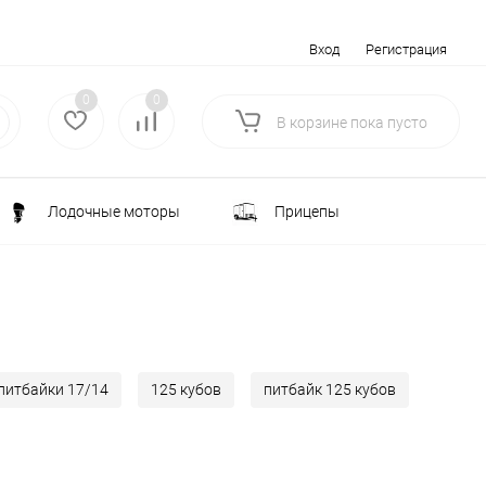
Вход
Регистрация
0
0
В корзине
пока
пусто
Лодочные моторы
Прицепы
Электротранспорт
Всё для туризма
ка
Водоснабжение и полив
питбайки 17/14
125 кубов
питбайк 125 кубов
лки
РАСПРОДАЖА
Строительство и ремонт