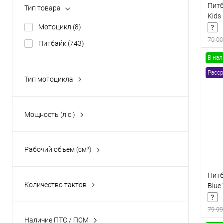
Питб
Тип товара
Kids
Мотоцикл
(8)
70 00
Питбайк
(743)
В на
Расср
Тип мотоцикла
кроссовый / эндуро
(2)
К
клик
питбайк
(727)
Мощность (л.с.)
В
Рабочий объем (см³)
Питб
Количество тактов
Blue
2
(17)
79 99
4
(690)
Наличие ПТС / ПСМ