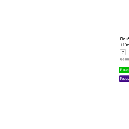
В
Питб
110e
КПП)
94 99
В на
Расср
К
клик
В