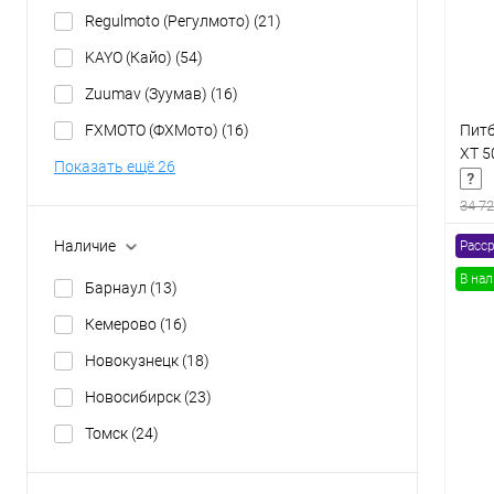
Regulmoto (Регулмото)
(21)
KAYO (Кайо)
(54)
Zuumav (Зуумав)
(16)
Питб
FXMOTO (ФХМото)
(16)
XT 5
Показать ещё 26
34 72
Наличие
Расср
В на
Барнаул
(13)
Кемерово
(16)
К
клик
Новокузнецк
(18)
В
Новосибирск
(23)
Томск
(24)