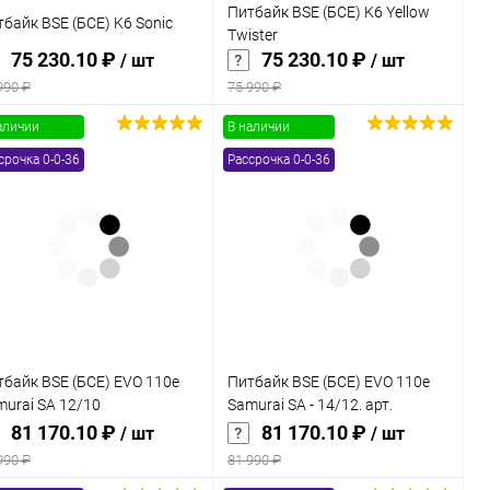
Питбайк BSE (БСЕ) K6 Yellow
байк BSE (БСЕ) K6 Sonic
Twister
75 230.10 ₽
75 230.10 ₽
/ шт
/ шт
990 ₽
75 990 ₽
аличии
В наличии
В корзину
В корзину
срочка 0-0-36
Рассрочка 0-0-36
Купить в 1
Сравнение
Купить в 1
Сравнение
к
клик
В избранное
В наличии
В избранное
В наличии
тбайк BSE (БСЕ) EVO 110e
Питбайк BSE (БСЕ) EVO 110e
murai SA 12/10
Samurai SA - 14/12. арт.
олуавтоматическая КПП)
B0EVCB045CHW3
81 170.10 ₽
81 170.10 ₽
/ шт
/ шт
990 ₽
81 990 ₽