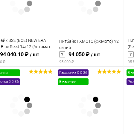
 избранное
В наличии
В избранное
В наличии
айк BSE (БСЕ) NEW ERA
Пи
Питбайк FXMOTO (ФХМото) Y2
 Blue Reed 14/12 (Автомат
(Ре
синий
 full auto
се
94 040.10 ₽
94 050 ₽
/ шт
/ шт
0 ₽
95 000 ₽
95 
личии
Рассрочка 0-0-36
В н
В корзину
В корзину
очка 0-0-36
В наличии
Рас
упить в 1
Сравнение
Купить в 1
Сравнение
клик
кли
 избранное
В наличии
В избранное
В наличии