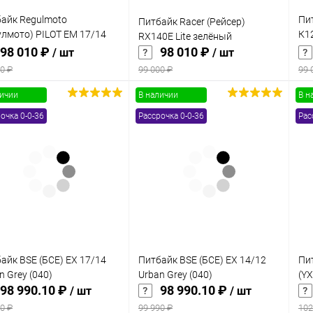
айк Regulmoto
Пи
Питбайк Racer (Рейсер)
улмото) PILOT EM 17/14
К12
RX140E Lite зелёный
ный/оранжевый
эл.
98 010 ₽
98 010 ₽
/ шт
/ шт
0 ₽
99 000 ₽
99 
личии
В наличии
В н
В корзину
В корзину
очка 0-0-36
Рассрочка 0-0-36
Рас
упить в 1
Сравнение
Купить в 1
Сравнение
клик
кли
 избранное
В наличии
В избранное
В наличии
айк BSE (БСЕ) EX 17/14
Питбайк BSE (БСЕ) EX 14/12
Пи
n Grey (040)
Urban Grey (040)
(Y
98 990.10 ₽
98 990.10 ₽
/ шт
/ шт
0 ₽
99 990 ₽
102