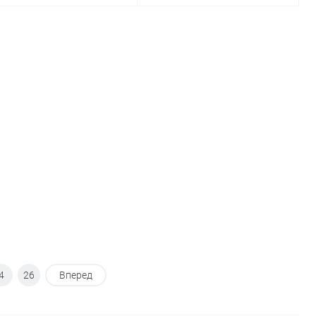
В корзину
В корзину
Купить в 1
Сравнение
Купить в 1
Сравнение
к
клик
В избранное
В наличии
В избранное
В наличии
4
26
Вперед