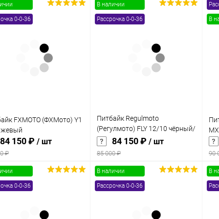
личии
В наличии
Рас
В корзину
В корзину
очка 0-0-36
Рассрочка 0-0-36
В н
упить в 1
Сравнение
Купить в 1
Сравнение
клик
кли
 избранное
В наличии
В избранное
В наличии
Питбайк Regulmoto
айк FXMOTO (ФХМото) Y1
Пит
(Регулмото) FLY 12/10 чёрный/
нжевый
MX
оранжевый
84 150 ₽
84 150 ₽
/ шт
/ шт
0 ₽
85 000 ₽
90 
личии
В наличии
В н
В корзину
В корзину
очка 0-0-36
Рассрочка 0-0-36
Рас
упить в 1
Сравнение
Купить в 1
Сравнение
клик
кли