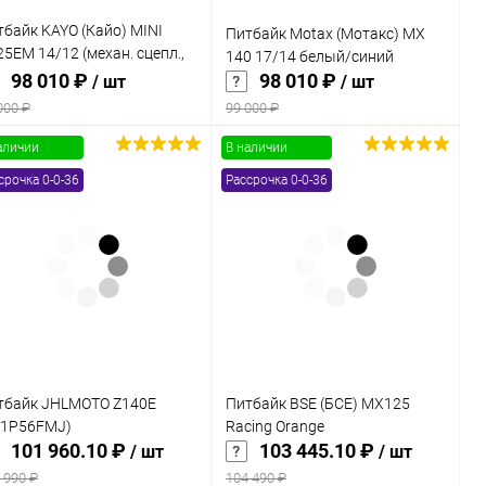
тбайк KAYO (Кайо) MINI
Питбайк Motax (Мотакс) MX
5EM 14/12 (механ. сцепл.,
140 17/14 белый/синий
 стартер 2024г.)
98 010 ₽
98 010 ₽
/ шт
/ шт
000 ₽
99 000 ₽
аличии
В наличии
В корзину
В корзину
срочка 0-0-36
Рассрочка 0-0-36
Купить в 1
Сравнение
Купить в 1
Сравнение
к
клик
В избранное
В наличии
В избранное
В наличии
тбайк JHLMOTO Z140E
Питбайк BSE (БСЕ) MX125
X1P56FMJ)
Racing Orange
101 960.10 ₽
103 445.10 ₽
/ шт
/ шт
 990 ₽
104 490 ₽