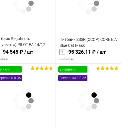
В избранное
В наличии
В избранное
В наличии
тбайк Regulmoto
Питбайк SSSR (СССР) CORE E A
гулмото) PILOT EA 14/12
Blue Cat Mask
рый/чёрный
94 545 ₽
95 326.11 ₽
/ шт
/ шт
500 ₽
96 289 ₽
аличии
В наличии
В корзину
В корзину
срочка 0-0-36
Рассрочка 0-0-36
Купить в 1
Сравнение
Купить в 1
Сравнение
к
клик
В избранное
В наличии
В избранное
В наличии