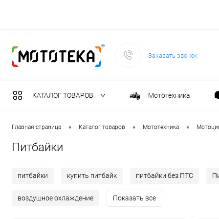
Заказать звонок
КАТАЛОГ ТОВАРОВ
Мототехника
Садовая техника
•
•
•
Главная страница
Каталог товаров
Мототехника
Мотоци
Питбайки
Масла и тех. жидкост
питбайки
купить питбайк
питбайки без ПТС
П
Инструмент
воздушное охлаждение
Показать все
Сварочное оборудова