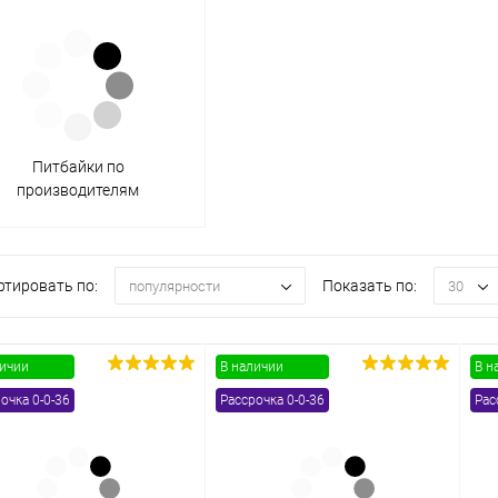
одимости
Запчасти
Автотовары
Питбайки по
производителям
ртировать по:
Показать по:
популярности
30
личии
В наличии
В н
очка 0-0-36
Рассрочка 0-0-36
Рас