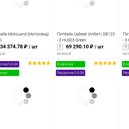
айк MotoLand (Мотолэнд)
Питбайк Upbeat (Апбит) DB125
Пи
0
- 3 HUS03 Green
- 3
34 374.78 ₽
69 290.10 ₽
/ шт
/ шт
2 ₽
69 990 ₽
69 
очка 0-0-36
В наличии
В н
В корзину
В корзину
личии
Рассрочка 0-0-36
Рас
упить в 1
Сравнение
Купить в 1
Сравнение
клик
кли
 избранное
В наличии
В избранное
В наличии