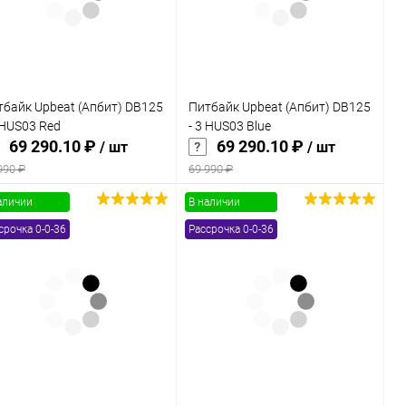
тбайк Upbeat (Апбит) DB125
Питбайк Upbeat (Апбит) DB125
 HUS03 Red
- 3 HUS03 Blue
69 290.10 ₽
69 290.10 ₽
/ шт
/ шт
990 ₽
69 990 ₽
аличии
В наличии
В корзину
В корзину
срочка 0-0-36
Рассрочка 0-0-36
Купить в 1
Сравнение
Купить в 1
Сравнение
к
клик
В избранное
В наличии
В избранное
В наличии