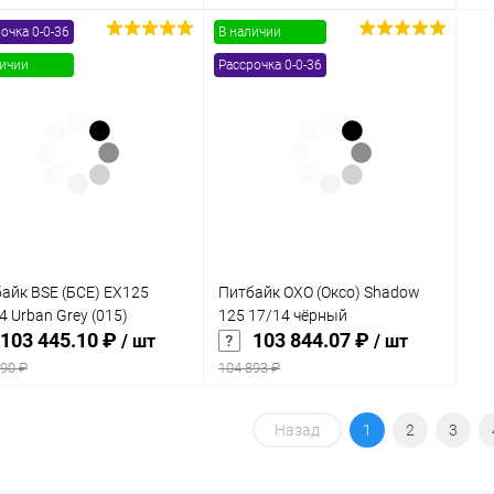
очка 0-0-36
В наличии
В корзину
В корзину
личии
Рассрочка 0-0-36
упить в 1
Сравнение
Купить в 1
Сравнение
клик
кли
 избранное
В наличии
В избранное
В наличии
айк BSE (БСЕ) EX125
Питбайк OXO (Оксо) Shadow
4 Urban Grey (015)
125 17/14 чёрный
103 445.10 ₽
103 844.07 ₽
/ шт
/ шт
490 ₽
104 893 ₽
В корзину
В корзину
Назад
1
2
3
упить в 1
Сравнение
Купить в 1
Сравнение