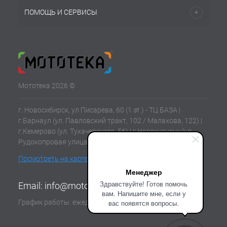
ПОМОЩЬ И СЕРВИСЫ
Мототека 2026 ©
г. Новосибирск, ул Писарева, 60 (1 эт.) - ТЦ БАЗА |
г.Барнаул (ул. Павловский тракт, 102 / Малахова, 122) |
г.Кемерово (ул. Тухачевского, 56) | г.Новокузнецк (ул.
Рудокопровая улица, 21) | г.Томск (ул. Клюева, 11В)
Посмотреть на карте
Менеджер
Здравствуйте! Готов помочь
Email:
info@mototeka.su
вам. Напишите мне, если у
График работы: ежедневно с 10:00 до 19:00
вас появятся вопросы.