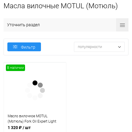
Масла вилочные MOTUL (Мотюль)
Уточнить раздел
популярности
Фильтр
В наличии
Масло вилочное MOTUL
(Мотюль) Fork Oil Expert Light
5W (1L)
1 320 ₽
/ шт