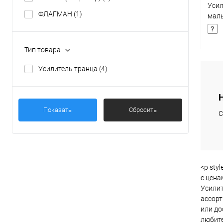
Усил
ФЛАГМАН
(1)
малы
Mari
Тип товара
Усилитель транца
(4)
Купи
Показать
Сбросить
В и
С
<p sty
с цена
Усилит
ассорт
или до
любите