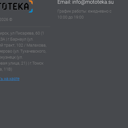
Email:
info@mototeka.su
График работы: ежедневно с
10:00 до 19:00
2026 ©
ирск, ул Писарева, 60 (1
АЗА | г.Барнаул (ул.
й тракт, 102 / Малахова,
емерово (ул. Тухачевского,
окузнецк (ул.
ая улица, 21) | г.Томск
а, 11В)
ь на карте