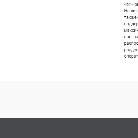
<br><br
Наши с
также 
поддер
максим
програ
распро
раздел
операт