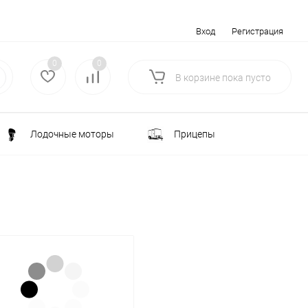
Вход
Регистрация
0
0
В корзине
пока
пусто
Лодочные моторы
Прицепы
Электротранспорт
Всё для туризма
ка
Водоснабжение и полив
лки
РАСПРОДАЖА
Строительство и ремонт