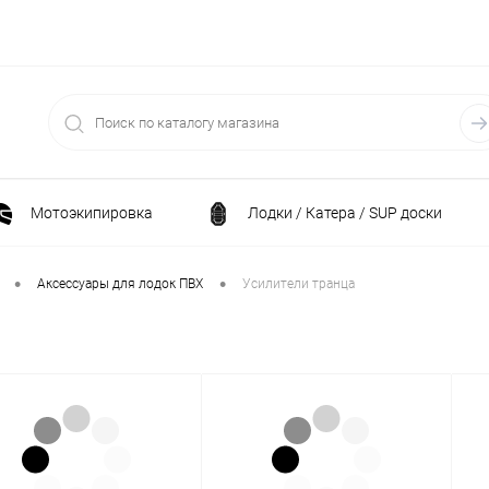
Мотоэкипировка
Лодки / Катера / SUP доски
Спортивные товары / Велосипеды / Самокаты
•
•
Аксессуары для лодок ПВХ
Усилители транца
и
Генераторы и электростанции
Электрони
Климатическая техника
Принадлежности для рыба
ние
Силовая техника
Станки