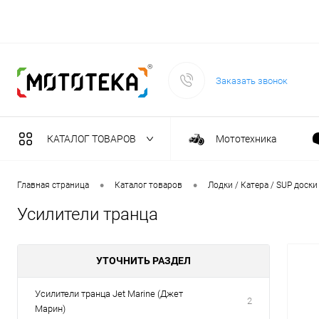
Заказать звонок
КАТАЛОГ ТОВАРОВ
Мототехника
Садовая техника
•
•
Главная страница
Каталог товаров
Лодки / Катера / SUP доски
Усилители транца
Масла и тех. жидкост
УТОЧНИТЬ РАЗДЕЛ
Инструмент
Усилители транца Jet Marine (Джет
2
Марин)
Сварочное оборудова