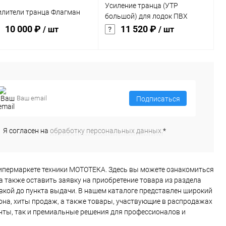
Усиление транца (УТР
илители транца Флагман
большой) для лодок ПВХ
SibRiver (Сибривер)
10 000 ₽
11 520 ₽
/ шт
/ шт
В корзину
В корзину
пить в 1 клик
Сравнение
Купить в 1 клик
Сравнение
Подписаться
избранное
В
В избранное
В
наличии
наличии
Я согласен на
обработку персональных данных.
*
и в гипермаркете техники МОТОТЕКА. Здесь вы можете ознакомиться
а также оставить заявку на приобретение товара из раздела
вкой до пункта выдачи. В нашем каталоге представлен широкий
она, хиты продаж, а также товары, участвующие в распродажах
анты, так и премиальные решения для профессионалов и