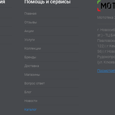
ия
Помощь и сервисы
Главная
Мототека 
Отзывы
г. Новосиб
Акции
эт.) - ТЦ Б
Услуги
Павловски
122) | г.К
Коллекции
56) | г.Нов
Рудокопров
Бренды
(ул. Клюев
Доставка
Посмотрет
Магазины
Вопрос ответ
Блог
Новости
Каталог