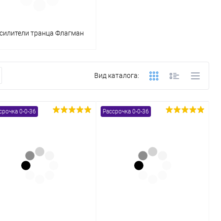
силители транца Флагман
Вид каталога:
срочка 0-0-36
Рассрочка 0-0-36