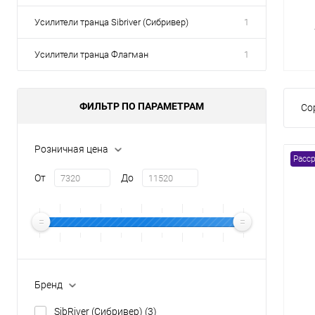
Усилители транца Sibriver (Сибривер)
1
Товары первой необх
Усилители транца Флагман
1
ФИЛЬТР ПО ПАРАМЕТРАМ
Со
Розничная цена
Расср
От
До
Бренд
SibRiver (Сибривер)
(3)