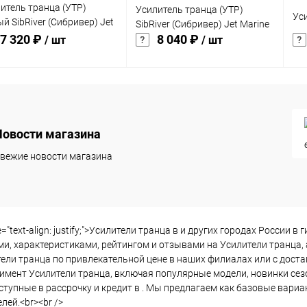
итель транца (УТР)
Усилитель транца (УТР)
Ус
й SibRiver (Сибривер) Jet
SibRiver (Сибривер) Jet Marine
ne
7 320 ₽
8 040 ₽
/ шт
/ шт
В корзину
В корзину
ть в 1 клик
Сравнение
Купить в 1 клик
Сравнение
Ку
Новости магазина
збранное
В
В избранное
В
В 
вежие новости магазина
наличии
наличии
le="text-align: justify;">Усилители транца в и других городах Росси
ми, характеристиками, рейтингом и отзывами на Усилители транца, 
ели транца по привлекательной цене в наших филиалах или с доста
имент Усилители транца, включая популярные модели, новинки сез
ступные в рассрочку и кредит в . Мы предлагаем как базовые вари
лей.<br><br />