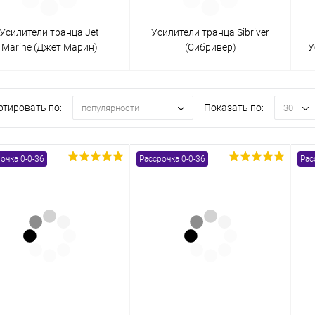
Усилители транца Jet
Усилители транца Sibriver
одимости
Запчасти
Автотовары
Marine (Джет Марин)
(Сибривер)
У
ртировать по:
Показать по:
популярности
30
очка 0-0-36
Рассрочка 0-0-36
Рас