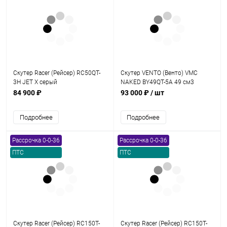
Скутер Racer (Рейсер) RC50QT-
Скутер VENTO (Венто) VMC
3H JET X серый
NAKED BY49QT-5A 49 см3
СЕРИЯ N1500 сигнализация
84 900 ₽
93 000 ₽
/ шт
BLACK
Подробнее
Подробнее
Рассрочка 0-0-36
Рассрочка 0-0-36
ПТС
ПТС
Скутер Racer (Рейсер) RC150T-
Скутер Racer (Рейсер) RC150T-