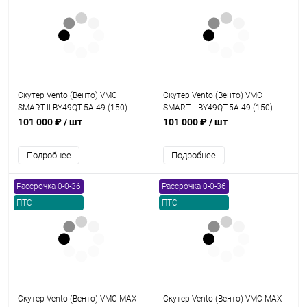
Скутер Vento (Венто) VMC
Скутер Vento (Венто) VMC
SMART-II BY49QT-5A 49 (150)
SMART-II BY49QT-5A 49 (150)
СЕРИЯ N1500, сигнализация VIN
СЕРИЯ N1500, сигнализация VIN
101 000 ₽
/ шт
101 000 ₽
/ шт
WHITE
MATT BLUE
Подробнее
Подробнее
Рассрочка 0-0-36
Рассрочка 0-0-36
ПТС
ПТС
Скутер Vento (Венто) VMC MAX
Скутер Vento (Венто) VMC MAX