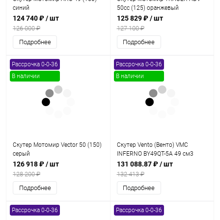
синий
50cc (125) оранжевый
124 740 ₽
/ шт
125 829 ₽
/ шт
126 000 ₽
127 100 ₽
Подробнее
Подробнее
Рассрочка 0-0-36
Рассрочка 0-0-36
В наличии
В наличии
Скутер Мотомир Vector 50 (150)
Скутер Vento (Венто) VMC
серый
INFERNO BY49QT-5A 49 см3
СЕРИЯ Т1700 VIN BLACK
126 918 ₽
/ шт
131 088.87 ₽
/ шт
128 200 ₽
132 413 ₽
Подробнее
Подробнее
Рассрочка 0-0-36
Рассрочка 0-0-36