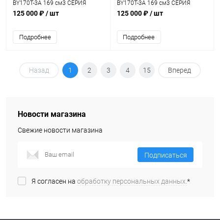
BY170T-3A 169 см3 СЕРИЯ
BY170T-3A 169 см3 СЕРИЯ
N1700 MATT WHITE/MATT
N1700 BLUE/MATT BLACK с
125 000 ₽
/ шт
125 000 ₽
/ шт
BLACK с ЭПТС
ЭПТС
Подробнее
Подробнее
Назад
1
2
3
4
15
Вперед
Новости магазина
Свежие новости магазина
Подписаться
Я согласен на
обработку персональных данных.
*