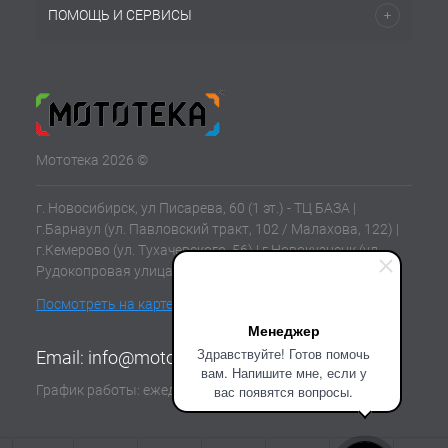
ПОМОЩЬ И СЕРВИСЫ
Мототека 2026 ©
г. Новосибирск, ул Писарева, 60 (1 эт.) - ТЦ БАЗА |
г.Барнаул (ул. Павловский тракт, 102 / Малахова, 122) |
г.Кемерово (ул. Тухачевского, 56) | г.Новокузнецк (ул.
Рудокопровая улица, 21) | г.Томск (ул. Клюева, 11В)
Посмотреть на карте
Менеджер
Здравствуйте! Готов помочь
Email:
info@mototeka.su
вам. Напишите мне, если у
График работы: ежедневно с 10:00 до 19:00
вас появятся вопросы.