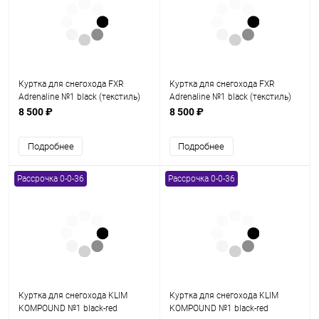
Куртка для снегохода FXR
Куртка для снегохода FXR
Adrenaline №1 black (текстиль)
Adrenaline №1 black (текстиль)
(L)
(M)
8 500 ₽
8 500 ₽
Подробнее
Подробнее
Рассрочка 0-0-36
Рассрочка 0-0-36
Куртка для снегохода KLIM
Куртка для снегохода KLIM
KOMPOUND №1 black-red
KOMPOUND №1 black-red