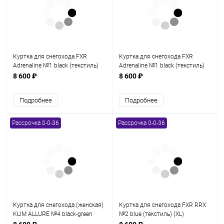
Куртка для снегохода FXR
Куртка для снегохода FXR
Adrenaline №1 black (текстиль)
Adrenaline №1 black (текстиль)
(XL)
(XXL)
8 600 ₽
8 600 ₽
Подробнее
Подробнее
Рассрочка 0-0-36
Рассрочка 0-0-36
Куртка для снегохода (женская)
Куртка для снегохода FXR RRX
KLIM ALLURE №4 black-green
№2 blue (текстиль) (XL)
(текстиль) (L)