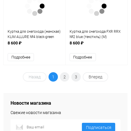
Куртка для снегохода (женская)
Куртка для снегохода FXR RRX
KLIM ALLURE №4 black-green
№2 blue (текстиль) (M)
(текстиль) (M)
8 600 ₽
8 600 ₽
Подробнее
Подробнее
Назад
1
2
3
Вперед
Новости магазина
Свежие новости магазина
Подписаться