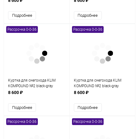
8 600 ₽
8 600 ₽
Подробнее
Подробнее
Рассрочка 0-0-36
Рассрочка 0-0-36
Куртка для снегохода KLIM
Куртка для снегохода KLIM
KOMPOUND №2 black-gray
KOMPOUND №2 black-gray
(текстиль) (XL)
(текстиль) (XXL)
8 600 ₽
8 600 ₽
Подробнее
Подробнее
Рассрочка 0-0-36
Рассрочка 0-0-36