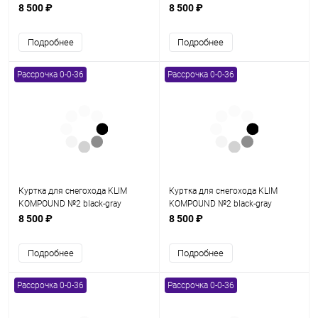
(текстиль) (XL)
(текстиль) (M)
8 500 ₽
8 500 ₽
Подробнее
Подробнее
Рассрочка 0-0-36
Рассрочка 0-0-36
Куртка для снегохода KLIM
Куртка для снегохода KLIM
KOMPOUND №2 black-gray
KOMPOUND №2 black-gray
(текстиль) (L)
(текстиль) (S)
8 500 ₽
8 500 ₽
Подробнее
Подробнее
Рассрочка 0-0-36
Рассрочка 0-0-36