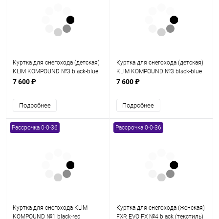
Куртка для снегохода (детская)
Куртка для снегохода (детская)
KLIM KOMPOUND №3 black-blue
KLIM KOMPOUND №3 black-blue
(текстиль) (12Y)
(текстиль) (10Y)
7 600 ₽
7 600 ₽
Подробнее
Подробнее
Рассрочка 0-0-36
Рассрочка 0-0-36
Куртка для снегохода KLIM
Куртка для снегохода (женская)
KOMPOUND №1 black-red
FXR EVO FX №4 black (текстиль)