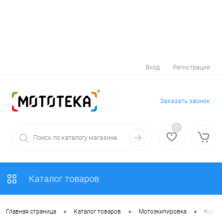
Вход
Регистрация
Заказать звонок
0
Каталог товаров
•
•
•
Главная страница
Каталог товаров
Мотоэкипировка
Куртк