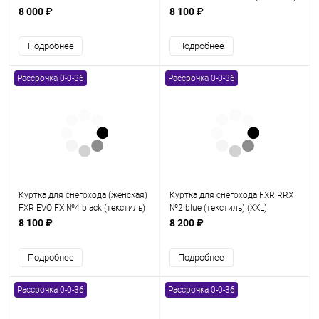
(текстиль) (M)
(L)
8 000 ₽
8 100 ₽
Подробнее
Подробнее
Рассрочка 0-0-36
Рассрочка 0-0-36
Куртка для снегохода (женская)
Куртка для снегохода FXR RRX
FXR EVO FX №4 black (текстиль)
№2 blue (текстиль) (XXL)
(XL)
8 100 ₽
8 200 ₽
Подробнее
Подробнее
Рассрочка 0-0-36
Рассрочка 0-0-36