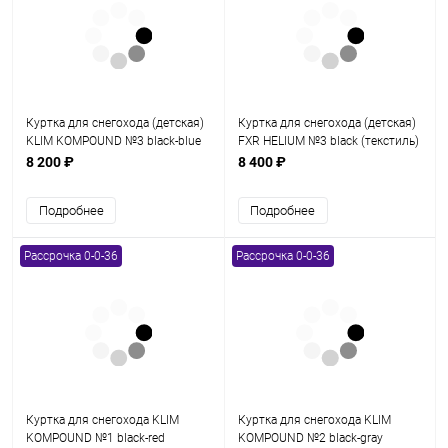
Куртка для снегохода (детская)
Куртка для снегохода (детская)
KLIM KOMPOUND №3 black-blue
FXR HELIUM №3 black (текстиль)
(текстиль) (14Y)
(10Y)
8 200 ₽
8 400 ₽
Подробнее
Подробнее
Рассрочка 0-0-36
Рассрочка 0-0-36
Куртка для снегохода KLIM
Куртка для снегохода KLIM
KOMPOUND №1 black-red
KOMPOUND №2 black-gray