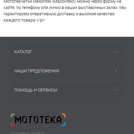
Мотоперчатки Masontex (Масонтекс) можно через форму на
сайте, по телефону или лично в наших выставочных залах. Мы
гарантируем оперативную доставку и высокое качество
каждого товара.</p>
КАТАЛОГ
НАШИ ПРЕДЛОЖЕНИЯ
ПОМОЩЬ И СЕРВИСЫ
Мототека 2026 ©