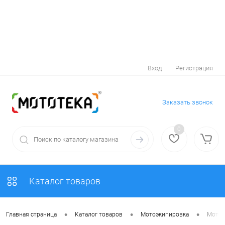
Вход
Регистрация
Заказать звонок
0
Каталог товаров
•
•
•
Главная страница
Каталог товаров
Мотоэкипировка
Мотоп