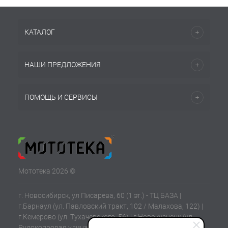
КАТАЛОГ
НАШИ ПРЕДЛОЖЕНИЯ
ПОМОЩЬ И СЕРВИСЫ
Мототека 2026 ©
г. Новосибирск, ул Писарева, 60 (1 эт.) - ТЦ БАЗА |
г.Барнаул (ул. Павловский тракт, 102 / Малахова, 122) |
г.Кемерово (ул. Тухачевского, 56) | г.Новокузнецк (ул.
Рудокопровая улица, 21) | г.Томск (ул. Клюева, 11В)