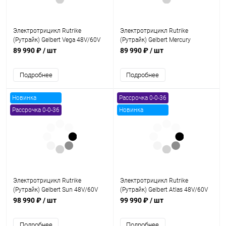
Электротрицикл Rutrike
Электротрицикл Rutrike
(Рутрайк) Gelbert Vega 48V/60V
(Рутрайк) Gelbert Mercury
600Вт
48V/60V 650Вт
89 990 ₽
/ шт
89 990 ₽
/ шт
Подробнее
Подробнее
Новинка
Рассрочка 0-0-36
Рассрочка 0-0-36
Новинка
Электротрицикл Rutrike
Электротрицикл Rutrike
(Рутрайк) Gelbert Sun 48V/60V
(Рутрайк) Gelbert Atlas 48V/60V
650Вт
600Вт
98 990 ₽
/ шт
99 990 ₽
/ шт
Подробнее
Подробнее