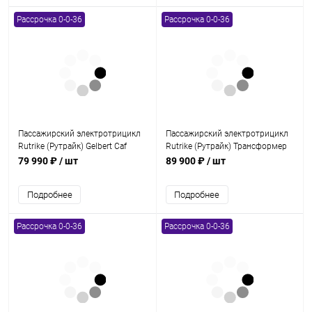
Рассрочка 0-0-36
Рассрочка 0-0-36
Пассажирский электротрицикл
Пассажирский электротрицикл
Rutrike (Рутрайк) Gelbert Caf
Rutrike (Рутрайк) Трансформер
48V/60V 600Вт
79 990 ₽
/ шт
89 900 ₽
/ шт
Подробнее
Подробнее
Рассрочка 0-0-36
Рассрочка 0-0-36