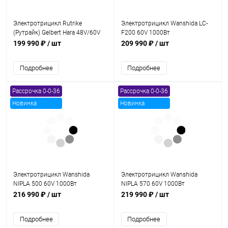
Электротрицикл Rutrike
Электротрицикл Wanshida LC-
(Рутрайк) Gelbert Hara 48V/60V
F200 60V 1000Вт
600Вт
199 990 ₽
/ шт
209 990 ₽
/ шт
Подробнее
Подробнее
Рассрочка 0-0-36
Рассрочка 0-0-36
Новинка
Новинка
Электротрицикл Wanshida
Электротрицикл Wanshida
NIPLA 500 60V 1000Вт
NIPLA 570 60V 1000Вт
216 990 ₽
/ шт
219 990 ₽
/ шт
Подробнее
Подробнее