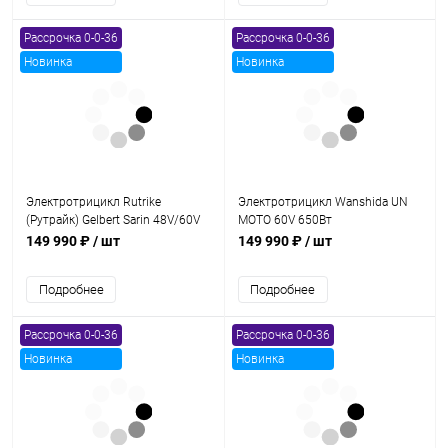
Рассрочка 0-0-36
Рассрочка 0-0-36
Новинка
Новинка
Электротрицикл Rutrike
Электротрицикл Wanshida UN
(Рутрайк) Gelbert Sarin 48V/60V
MOTO 60V 650Вт
1000Вт
149 990 ₽
/ шт
149 990 ₽
/ шт
Подробнее
Подробнее
Рассрочка 0-0-36
Рассрочка 0-0-36
Новинка
Новинка