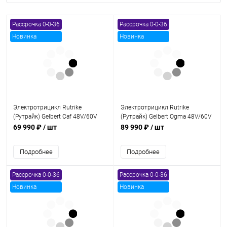
Рассрочка 0-0-36
Рассрочка 0-0-36
Новинка
Новинка
Электротрицикл Rutrike
Электротрицикл Rutrike
(Рутрайк) Gelbert Caf 48V/60V
(Рутрайк) Gelbert Ogma 48V/60V
600Вт
650Вт
69 990 ₽
/ шт
89 990 ₽
/ шт
Подробнее
Подробнее
Рассрочка 0-0-36
Рассрочка 0-0-36
Новинка
Новинка