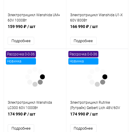
Электротрицикл Wanshida UM+
Электротрицикл Wanshida U1-X
60V 1000Вт
60V 800Вт
159 990 ₽
/ шт
166 990 ₽
/ шт
Подробнее
Подробнее
Рассрочка 0-0-36
Рассрочка 0-0-36
Новинка
Новинка
Электротрицикл Wanshida
Электротрицикл Rutrike
LC300 60V 1000Вт
(Рутрайк) Gelbert Lich 48V/60V
600Вт
174 990 ₽
/ шт
174 990 ₽
/ шт
Подробнее
Подробнее