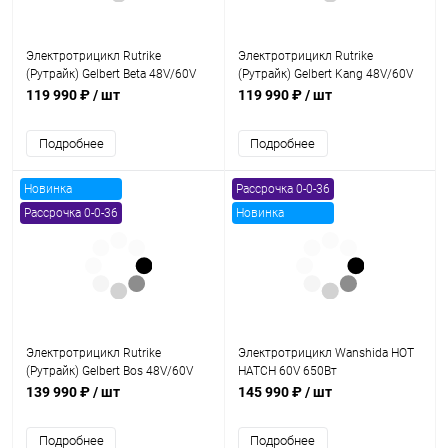
Электротрицикл Rutrike
Электротрицикл Rutrike
(Рутрайк) Gelbert Beta 48V/60V
(Рутрайк) Gelbert Kang 48V/60V
800Вт
800Вт
119 990 ₽
/ шт
119 990 ₽
/ шт
Подробнее
Подробнее
Новинка
Рассрочка 0-0-36
Рассрочка 0-0-36
Новинка
Электротрицикл Rutrike
Электротрицикл Wanshida HOT
(Рутрайк) Gelbert Bos 48V/60V
HATCH 60V 650Вт
800Вт
139 990 ₽
/ шт
145 990 ₽
/ шт
Подробнее
Подробнее