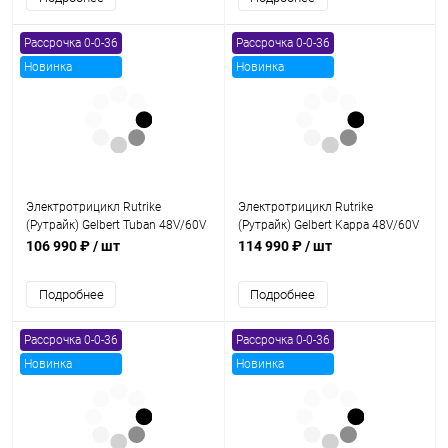
Рассрочка 0-0-36
Рассрочка 0-0-36
Новинка
Новинка
Электротрицикл Rutrike
Электротрицикл Rutrike
(Рутрайк) Gelbert Tuban 48V/60V
(Рутрайк) Gelbert Kappa 48V/60V
600Вт
650Вт
106 990 ₽
/ шт
114 990 ₽
/ шт
Подробнее
Подробнее
Рассрочка 0-0-36
Рассрочка 0-0-36
Новинка
Новинка