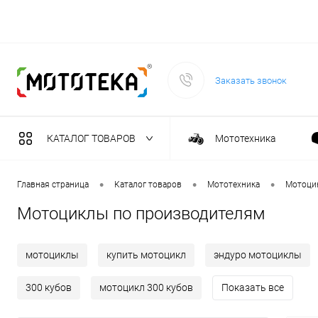
Заказать звонок
КАТАЛОГ ТОВАРОВ
Мототехника
Садовая техника
•
•
•
Главная страница
Каталог товаров
Мототехника
Мотоци
Мотоциклы по производителям
Масла и тех. жидкост
мотоциклы
купить мотоцикл
эндуро мотоциклы
Инструмент
300 кубов
мотоцикл 300 кубов
Показать все
Сварочное оборудова