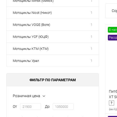
Мотоциклы Minsk (Минск)
1
Со
Мотоциклы Nicot (Никот)
1
Мотоциклы VOGE (Воге)
1
В на
Мотоциклы YCF (ЮЦФ)
1
Расср
Мотоциклы KTM (КТМ)
1
Мотоциклы Урал
1
ФИЛЬТР ПО ПАРАМЕТРАМ
Питб
Розничная цена
XT 5
От
До
34 72