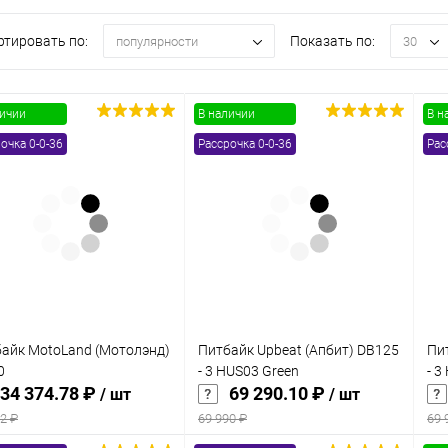
ртировать по:
Показать по:
популярности
30
личии
В наличии
В н
очка 0-0-36
Рассрочка 0-0-36
Рас
айк MotoLand (Мотолэнд)
Питбайк Upbeat (Апбит) DB125
Пи
0
- 3 HUS03 Green
- 3
34 374.78 ₽
69 290.10 ₽
/ шт
/ шт
2 ₽
69 990 ₽
69 