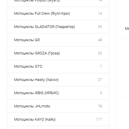
Мотоциклы FUEGO (Фуэго)
14
Мотоциклы Full Crew (Фулл Крю)
14
Мотоциклы GLADIATOR (Гладиатор)
35
М
Мотоциклы GR
48
Мотоциклы GROZA (Гроза)
20
Мотоциклы GTO
7
Мотоциклы Hasky (Хаски)
27
Мотоциклы IRBIS (ИРБИС)
3
Мотоциклы JHLmoto
78
Мотоциклы KAYO (Кайо)
117