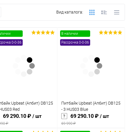
Вид каталога:
аличии
В наличии
срочка 0-0-36
Рассрочка 0-0-36
тбайк Upbeat (Апбит) DB125
Питбайк Upbeat (Апбит) DB125
 HUS03 Red
- 3 HUS03 Blue
69 290.10 ₽
69 290.10 ₽
/ шт
/ шт
990 ₽
69 990 ₽