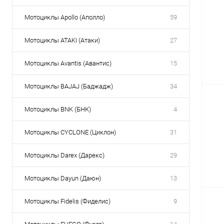
Мотоциклы Apollo (Аполло)
59
Мотоциклы ATAKI (Атаки)
27
Мотоциклы Avantis (Авантис)
15
Мотоциклы BAJAJ (Баджадж)
34
Мотоциклы BNK (БНК)
4
Мотоциклы CYCLONE (Циклон)
31
Мотоциклы Darex (Дарекс)
29
Мотоциклы Dayun (Даюн)
13
Мотоциклы Fidelis (Фиделис)
9