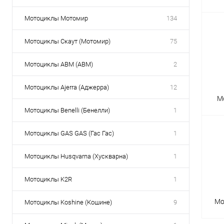
Мотоциклы Мотомир
134
Мотоциклы Скаут (Мотомир)
75
Мотоциклы ABM (АВМ)
2
Мотоциклы Ajerra (Аджерра)
12
М
Мотоциклы Benelli (Бенелли)
1
Мотоциклы GAS GAS (Гас Гас)
1
Мотоциклы Husqvarna (Хускварна)
1
Мотоциклы K2R
1
Мо
Мотоциклы Koshine (Кошине)
9