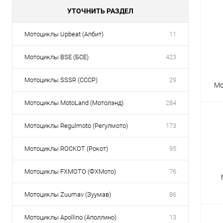
УТОЧНИТЬ РАЗДЕЛ
Товары первой необх
Мотоциклы Upbeat (Апбит)
11
Мотоциклы BSE (БСЕ)
423
Мотоциклы SSSR (СССР)
29
Мо
Мотоциклы MotoLand (Мотолэнд)
284
Мотоциклы Regulmoto (Регулмото)
173
Мотоциклы ROCKOT (Рокот)
95
Мотоциклы FXMOTO (ФХМото)
76
Мотоциклы Zuumav (Зуумав)
86
Мотоциклы Apollino (Аполлино)
13