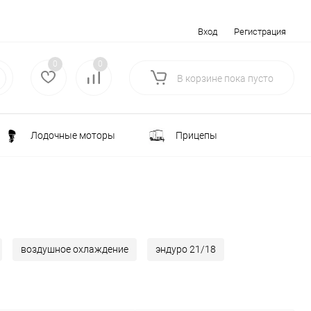
Вход
Регистрация
0
0
В корзине
пока
пусто
Лодочные моторы
Прицепы
Электротранспорт
Всё для туризма
ка
Водоснабжение и полив
воздушное охлаждение
эндуро 21/18
лки
РАСПРОДАЖА
Строительство и ремонт