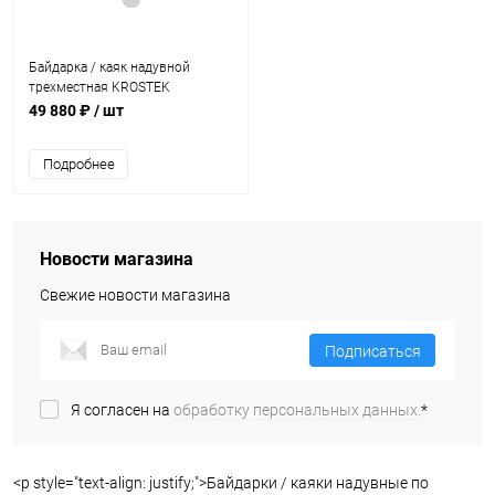
Байдарка / каяк надувной
трехместная KROSTEK
(Кростек) #1 Gray/Green
49 880 ₽
/ шт
Подробнее
Новости магазина
Свежие новости магазина
Подписаться
Я согласен на
обработку персональных данных.
*
<p style="text-align: justify;">Байдарки / каяки надувные по