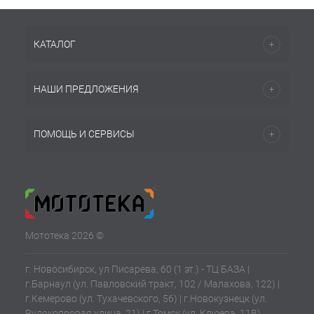
КАТАЛОГ
НАШИ ПРЕДЛОЖЕНИЯ
ПОМОЩЬ И СЕРВИСЫ
Мототека 2026 ©
г. Новосибирск, ул Писарева, 60 (1 эт.) - ТЦ БАЗА |
г.Барнаул (ул. Павловский тракт, 102 / Малахова, 122) |
г.Кемерово (ул. Тухачевского, 56) | г.Новокузнецк (ул.
Рудокопровая улица, 21) | г.Томск (ул. Клюева, 11В)