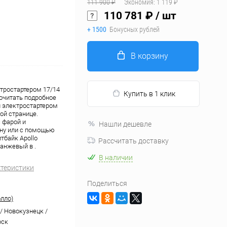
111 900 ₽
Экономия:
1 119 ₽
110 781 ₽
/ шт
+ 1500
Бонусных рублей
В корзину
ектростартером 17/14
Купить в 1 клик
очитать подробное
 и электростартером
ой странице.
с фарой и
Нашли дешевле
ину или с помощью
тбайк Apollo
Рассчитать доставку
ранжевый в .
В наличии
ктеристики
Поделиться
олло)
/ Новокузнецк /
рск