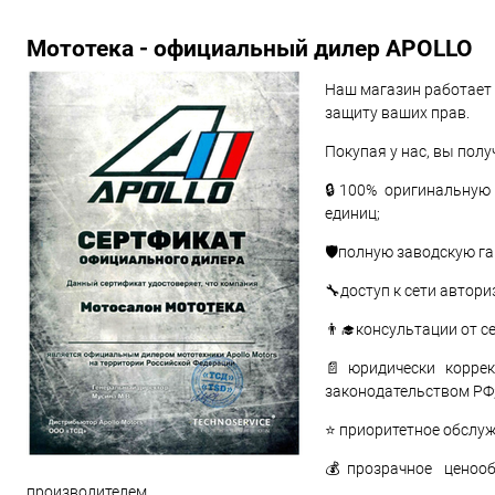
Мототека - официальный дилер APOLLO
Наш магазин работает 
защиту ваших прав.
Покупая у нас, вы полу
🔒100% оригинальную
единиц;
🛡️полную заводскую г
🔧доступ к сети авто
👨‍🎓консультации от 
📄юридически коррек
законодательством РФ
⭐ приоритетное обслуж
💰прозрачное ценооб
производителем.