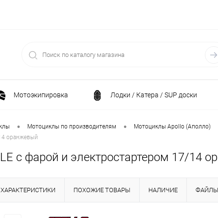
Мотоэкипировка
Лодки / Катера / SUP доски
Спортивные товары / Велосипеды / Самокаты
•
•
клы
Мотоциклы по производителям
Мотоциклы Apollo (Аполло)
/14 оранжевый
и
Генераторы и электростанции
Электрони
5 LE с фарой и электростартером 17/14 
Климатическая техника
Принадлежности для рыба
ХАРАКТЕРИСТИКИ
ПОХОЖИЕ ТОВАРЫ
НАЛИЧИЕ
ФАЙЛ
ние
Силовая техника
Станки