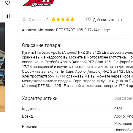
одимости
Запчасти
Автотовары
Отзывов: 0
Добавить отзыв
Артикул:
Мотоцикл RFZ START 125LE 17х14 orange
Описание товара:
Купить Питбайк Apollo (Аполло) RFZ Start 125 LE с фарой и эл
оранжевый в недорого вы можете в мотосалоне Мототека. Пр
описание на Питбайк Apollo (Аполло) RFZ Start 125 LE с фарой
17/14 оранжевый и изучить характеристики можно на детальн
Оформить заявку на Питбайк Apollo (Аполло) RFZ Start 125 LE 
электростартером 17/14 оранжевый в вы можете через корз
менеджеров отдела продаж. Гарантирована лучшая цена на Пи
(Аполло) RFZ Start 125 LE с фарой и электростартером 17/14 о
Характеристики:
Все хара
Код товара
9601
Бренд
Apollo (Ап
Кемерово 
Наличие
Новосиби