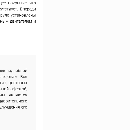
ее покрытие, что
утствует. Впереди
 руле установлены
нным двигателем и
лее подробной
елефонам. Вся
тик, цветовых
чной офертой,
ены являются
дварительного
улучшения его