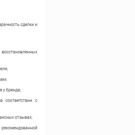
зрачность сделки и
и восстановленных
теля;
лам;
е у бренда;
в соответствии с
рвисных отзывах;
 рекомендованной