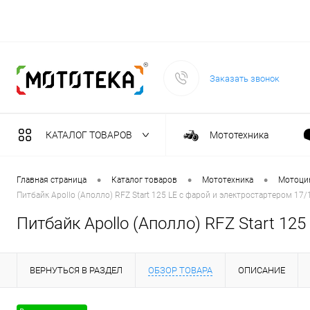
Заказать звонок
КАТАЛОГ ТОВАРОВ
Мототехника
Садовая техника
•
•
•
Главная страница
Каталог товаров
Мототехника
Мотоци
Питбайк Apollo (Аполло) RFZ Start 125 LE с фарой и электростартером 17
Масла и тех. жидкост
Питбайк Apollo (Аполло) RFZ Start 12
Инструмент
ВЕРНУТЬСЯ В РАЗДЕЛ
ОБЗОР ТОВАРА
ОПИСАНИЕ
Сварочное оборудова