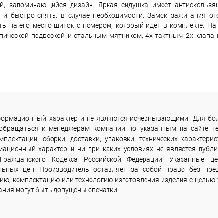
й, запоминающийся дизайн. Яркая сидушка имеет антискользящ
и быстро снять, в случае необходимости. Замок зажигания отс
ь на его место щиток с номером, который идет в комплекте. На
опической подвеской и стальным мятником, 4х-тактным 2х-клапа
информационный характер и не являются исчерпывающими. Для бо
 обращаться к менеджерам компании по указанным на сайте т
лектации, сборки, доставки, упаковки, технических характерис
мационный характер и ни при каких условиях не является публи
Гражданского Кодекса Российской Федерации. Указанные ц
льных цен. Производитель оставляет за собой право без пре
ию, комплектацию или технологию изготовления изделия с целью 
сания могут быть допущены опечатки.