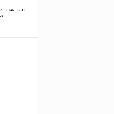
RFZ START 125LE
nge