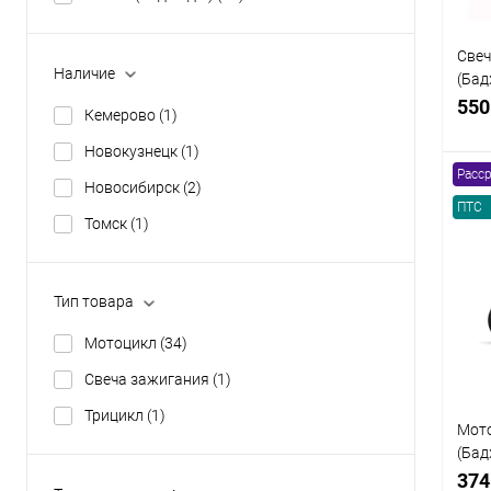
Свеч
Наличие
(Бад
(бок
550
Кемерово
(1)
Новокузнецк
(1)
Расср
Новосибирск
(2)
ПТС
Томск
(1)
К
клик
Тип товара
В
Мотоцикл
(34)
Свеча зажигания
(1)
Трицикл
(1)
Мот
(Бад
чёрн
374