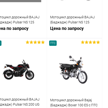
тоцикл дорожный BAJAJ
Мотоцикл дорожный BAJAJ
аджадж) Pulsar NS 125
(Баджадж) Pulsar NS 125
рный/серый с ПТС
жёлтый/серый с ПТС
на по запросу
Цена по запросу
С
ПТС
Запросить цену
Запросить цену
Купить в 1
Сравнение
Купить в 1
Сравнение
к
клик
В избранное
В избранное
Недоступно
Недоступно
тоцикл дорожный BAJAJ
Мотоцикл дорожный Bajaj
аджадж) Pulsar NS 200 UG
(Баджадж) Boxer 100 ES с ПТС