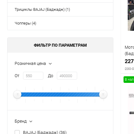
Трициклы BAJAJ (Баджадж) (1)
Чопперы (4)
ФИЛЬТР ПО ПАРАМЕТРАМ
Мот
(Бад
крас
227
Розничная цена
230 
От
До
В на
К
клик
В
Бренд
BAJAJ (Баджадж)
(36)