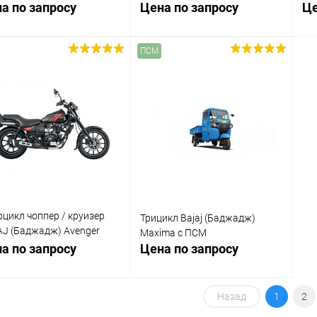
й/серый с ПТС
красный с ПТС
чё
а по запросу
Цена по запросу
Це
ПСМ
Запросить цену
Запросить цену
упить в 1
Сравнение
Купить в 1
Сравнение
клик
кли
 избранное
В избранное
Недоступно
Недоступно
цикл чоппер / круизер
Трицикл Bajaj (Баджадж)
J (Баджадж) Avenger
Maxima с ПСМ
t 220 DTS - i (2021) с ПТС
а по запросу
Цена по запросу
Назад
1
2