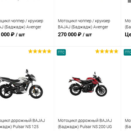
цикл чоппер / круизер
Мотоцикл чоппер / круизер
Мо
J (Баджадж) Avenger
BAJAJ (Баджадж) Avenger
(Б
se 220 DTS - i белый с ПТС
Cruise 220 DTS - i чёрный
чё
 000 ₽
270 000 ₽
Це
/ шт
/ шт
глянцевый с ПТС
ПТС
ПТ
В корзину
В корзину
упить в 1
Сравнение
Купить в 1
Сравнение
клик
кли
 избранное
В наличии
В избранное
В наличии
оцикл дорожный BAJAJ
Мотоцикл дорожный BAJAJ
Мо
жадж) Pulsar NS 125
(Баджадж) Pulsar NS 200 UG
(Б