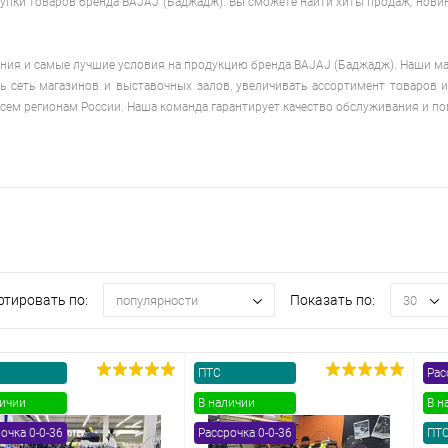
пки товаров бренда BAJAJ (Баджадж). Вы сможете найти хиты продаж, новин
одимости
Запчасти
Автотовары
я и самые лучшие условия на продукцию бренда BAJAJ (Баджадж). Наши маг
ь сеть магазинов и выставочных залов, увеличивать ассортимент товаров 
сем регионам России. Наша команда гарантирует качество обслуживания и по
ртировать по:
Показать по:
популярности
30
ПТС
Рас
личии
В наличии
В н
очка 0-0-36
Рассрочка 0-0-36
ПТ