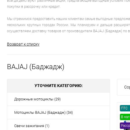
всегда действуют различные акции, предлагающие выгодные условия поку
покупки в рассрочку или кредит.
Товары первой необх
Мы стремимся предоставить нашим клиентам самые выгодные предложени
нескольких крупных городах России. Мы планируем и дальше расширят
осуществляем доставку товаров от производителя BAJAJ (Баджадж) по в
Возврат к списку
BAJAJ (Баджадж)
УТОЧНИТЕ КАТЕГОРИЮ:
Со
Дорожные мотоциклы (29)
ПТС
Мотоциклы BAJAJ (Баджадж) (34)
В на
Свечи зажигания (1)
Расср