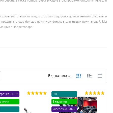
ки сезона, а также товары, участвующие в распродаже или доступные для
азины мототехники, водомоторной, садовой и другой техники открыты в
и предлагать еще больше приятных бонусов для наших покупателей. Мы
мощь в выборе товара.
Вид каталога:
срочка 0-0-36
ПТС
аличии
В наличии
С
Рассрочка 0-0-36