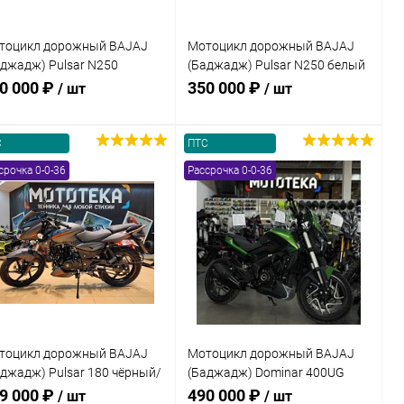
тоцикл дорожный BAJAJ
Мотоцикл дорожный BAJAJ
аджадж) Pulsar N250
(Баджадж) Pulsar N250 белый
асный с ПТС
с ПТС
0 000 ₽
350 000 ₽
/ шт
/ шт
С
ПТС
В корзину
В корзину
срочка 0-0-36
Рассрочка 0-0-36
Купить в 1
Сравнение
Купить в 1
Сравнение
к
клик
В избранное
В наличии
В избранное
В наличии
тоцикл дорожный BAJAJ
Мотоцикл дорожный BAJAJ
аджадж) Pulsar 180 чёрный/
(Баджадж) Dominar 400UG
анжевый с ПТС
Touring зелёный с ПТС
9 000 ₽
490 000 ₽
/ шт
/ шт