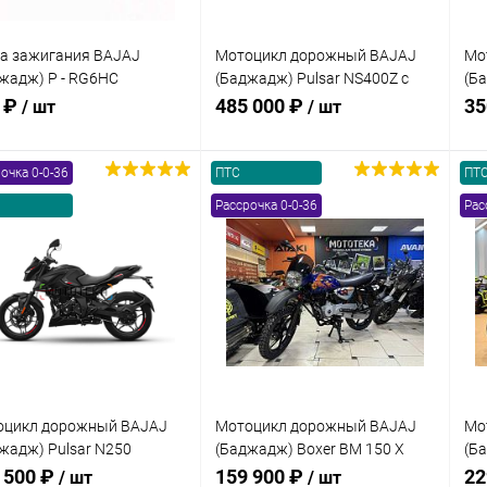
а зажигания BAJAJ
Мотоцикл дорожный BAJAJ
Мо
жадж) P - RG6HC
(Баджадж) Pulsar NS400Z с
(Б
овая) (10х19мм.)
ПТС
кр
 ₽
485 000 ₽
35
/ шт
/ шт
очка 0-0-36
ПТС
ПТ
В корзину
В корзину
Рассрочка 0-0-36
Рас
упить в 1
Сравнение
Купить в 1
Сравнение
клик
кли
 избранное
В наличии
В избранное
В наличии
оцикл дорожный BAJAJ
Мотоцикл дорожный BAJAJ
Мо
жадж) Pulsar N250
(Баджадж) Boxer BM 150 X
(Б
ый с ПТС
Disc 5 передач синий с ПТС
ор
 500 ₽
159 900 ₽
22
/ шт
/ шт