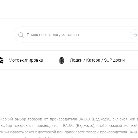
Мотоэкипировка
Лодки / Катера / SUP доски
Спортивные товары / Велосипеды / Самокаты
и
Генераторы и электростанции
Электрони
Климатическая техника
Принадлежности для рыба
широкий выбор товаров от производителя BAJAJ (Баджадж), включая как 
выбор товаров от производителя BAJAJ (Баджадж), чтобы каждый мог найти
также сделать заказ с доставкой или приобрести товары производителя BAJAJ
ние
Силовая техника
Станки