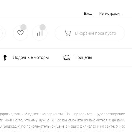
Вход
Регистрация
0
0
В корзине
пока
пусто
Лодочные моторы
Прицепы
Электротранспорт
Всё для туризма
ка
Водоснабжение и полив
лки
РАСПРОДАЖА
дорогие, так и бюджетные варианты. Наш приоритет – удовлетворение
 именно то, что ему нужно. У нас вы сможете ознакомиться с ценами,
 (Баджадж) по привлекательной цене в наших филиалах и на сайте. У нас
Строительство и ремонт