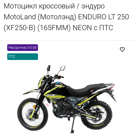
Мотоцикл кроссовый / эндуро
MotoLand (Мотолэнд) ENDURO LT 250
(XF250-B) (165FMM) NEON с ПТС
Рассрочка 0-0-36
ПТС