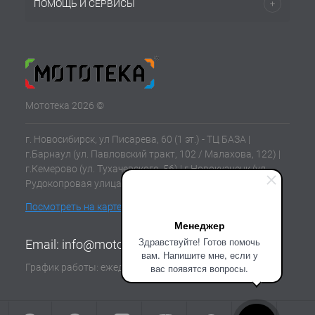
ПОМОЩЬ И СЕРВИСЫ
Мототека 2026 ©
г. Новосибирск, ул Писарева, 60 (1 эт.) - ТЦ БАЗА |
г.Барнаул (ул. Павловский тракт, 102 / Малахова, 122) |
г.Кемерово (ул. Тухачевского, 56) | г.Новокузнецк (ул.
Рудокопровая улица, 21) | г.Томск (ул. Клюева, 11В)
Посмотреть на карте
Менеджер
Здравствуйте! Готов помочь
Email:
info@mototeka.su
вам. Напишите мне, если у
График работы: ежедневно с 10:00 до 19:00
вас появятся вопросы.